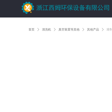
首页
ꄲ
清洗机
ꄲ
真空装置等其他
ꄲ
其他产品
ꄲ
溶