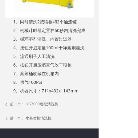
1、同时清洗2把喷枪和2个油漆罐
2、机械计时器定置在60秒内清洗完成
3、循环溶剂清洗，内置过滤器
4、按钮开启定量100ml干净溶剂漂洗
5、流通刷子人工清洗
6、按钮开启压缩空气吹干喷枪
7、溶剂桶收藏在机箱内
8、供气100PSI
9、机器尺寸：711x432x1143mm
前一个：
UG3000喷枪清洗机
ꄴ
后一个：
水基喷枪清洗机
ꄲ