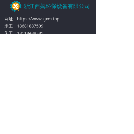
网址：https://www.zjxm.top
米工：18681887509
朱工：18118488385
地址：浙江桐乡市高桥新区工业园高桥大道
1156号
扫一扫加微信咨询
浙ICP备16026887号-1