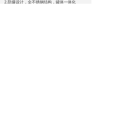
2.防爆设计，全不锈钢结构，罐体一体化
3.微电脑控制及多个传感器保证安全
4.操作容易简单
前一个：
URS600P2溶剂回收机
ꄴ
后一个：
URS300T溶剂回收机
ꄲ
网址：https://www.zjxm.top
米工：18681887509
朱工：18118488385
地址：浙江桐乡市高桥新区工业园高桥大道
1156号