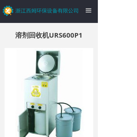
끀
溶剂回收机URS600P1